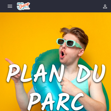


PLAN DU
PARC